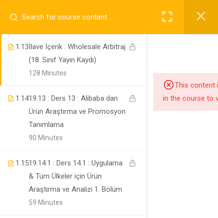
Arbitraj 2
124 Minutes
1.13
İlave İçerik : Wholesale Arbitraj
(18. Sınıf Yayın Kaydı)
128 Minutes
This content 
1.14
19.13 : Ders 13 : Alibaba dan
in the course to 
Nilüfer / Bursa
Ürün Araştırma ve Promosyon
Tanımlama
info@ekipamazon.com
90 Minutes
1.15
19.14.1 : Ders 14.1 : Uygulama
& Tüm Ülkeler için Ürün
Araştırma ve Analizi 1. Bölüm
Company
59 Minutes