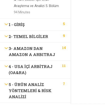
Support
Araştırma ve Analizi 5. Bölüm
94 Minutes
SSS
5
1 - GİRİŞ
Recommend
9
2- TEMEL BİLGİLER
14
3- AMAZON DAN
Recommend
AMAZON A ARBITRAJ
11
4 - USA IÇI ARBITRAJ
İletişim
(OA&RA)
7
5 - ÜRÜN ANALIZ
YÖNTEMLERI & RISK
ANALIZI