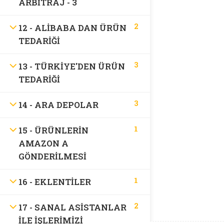
ARBITRAJ - 3
Support
2
12 - ALIBABA DAN ÜRÜN
TEDARIĞI
SSS
3
13 - TÜRKIYE'DEN ÜRÜN
Recommend
TEDARIĞI
3
14 - ARA DEPOLAR
Recommend
1
15 - ÜRÜNLERIN
AMAZON A
İletişim
GÖNDERILMESI
1
16 - EKLENTILER
2
17 - SANAL ASISTANLAR
ILE İŞLERIMIZI