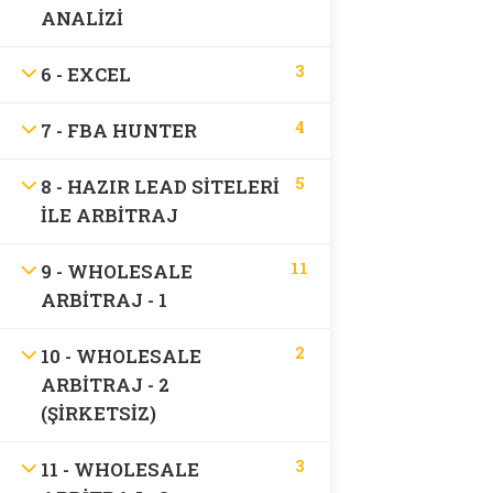
ANALIZI
Company
3
6 - EXCEL
4
7 - FBA HUNTER
Kurslar
5
8 - HAZIR LEAD SITELERI
Links
ILE ARBITRAJ
11
9 - WHOLESALE
Links
ARBITRAJ - 1
2
10 - WHOLESALE
Hakkımızda
ARBITRAJ - 2
(ŞIRKETSIZ)
Support
3
11 - WHOLESALE