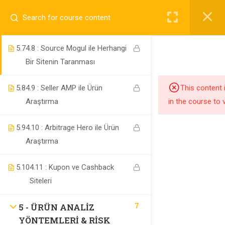
5.6
4.7 : Source Mogul ile Tersine
Tarama
5.7
4.8 : Source Mogul ile Herhangi
Bir Sitenin Taranması
5.8
4.9 : Seller AMP ile Ürün
This content 
Araştırma
in the course to 
Nilüfer / Bursa
5.9
4.10 : Arbitrage Hero ile Ürün
info@ekipamazon.com
Araştırma
5.10
4.11 : Kupon ve Cashback
Siteleri
7
5 - ÜRÜN ANALIZ
Company
YÖNTEMLERI & RISK