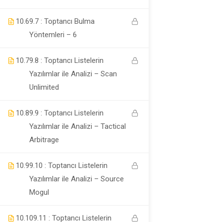
10.6
9.7 : Toptancı Bulma
Company
Yöntemleri – 6
10.7
9.8 : Toptancı Listelerin
Kurslar
Yazılımlar ile Analizi – Scan
Links
Unlimited
10.8
9.9 : Toptancı Listelerin
Links
Yazılımlar ile Analizi – Tactical
Arbitrage
Hakkımızda
10.9
9.10 : Toptancı Listelerin
Yazılımlar ile Analizi – Source
Support
Mogul
10.10
9.11 : Toptancı Listelerin