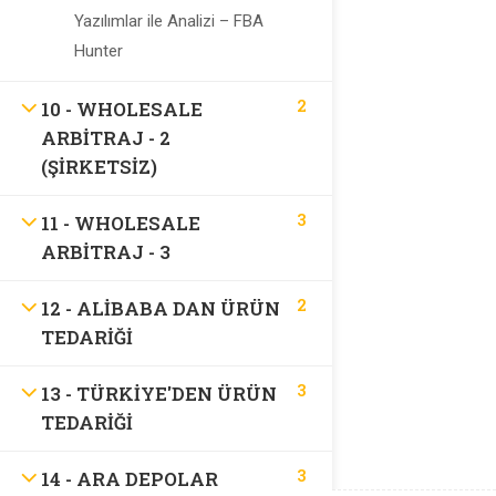
Support
Yazılımlar ile Analizi – FBA
Hunter
SSS
2
10 - WHOLESALE
ARBITRAJ - 2
Recommend
(ŞIRKETSIZ)
3
11 - WHOLESALE
Recommend
ARBITRAJ - 3
2
12 - ALIBABA DAN ÜRÜN
İletişim
TEDARIĞI
3
13 - TÜRKIYE'DEN ÜRÜN
TEDARIĞI
3
14 - ARA DEPOLAR