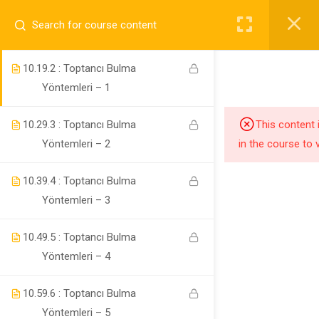
10.0
9.1 : Genel Bilgilendirme
10.1
9.2 : Toptancı Bulma
Yöntemleri – 1
10.2
9.3 : Toptancı Bulma
This content 
Yöntemleri – 2
in the course to 
Nilüfer / Bursa
10.3
9.4 : Toptancı Bulma
info@ekipamazon.com
Yöntemleri – 3
10.4
9.5 : Toptancı Bulma
Yöntemleri – 4
10.5
9.6 : Toptancı Bulma
Company
Yöntemleri – 5