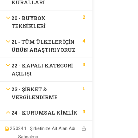
KURALLARI
Company
2
20 - BUYBOX
TEKNIKLERI
Kurslar
4
21 - TÜM ÜLKELER İÇİN
ÜRÜN ARAŞTIRIYORUZ
Links
3
22 - KAPALI KATEGORI
AÇILIŞI
Links
1
23 - ŞIRKET &
VERGILENDIRME
Hakkımızda
3
24 - KURUMSAL KIMLIK
Support
25.0
24.1 : Şirketinize Ait Alan Adı
Satınalma