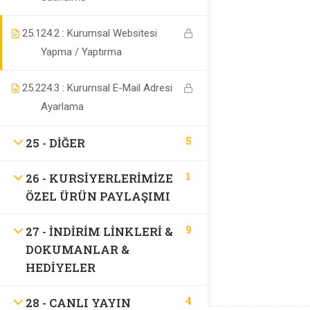
Support
25.1
24.2 : Kurumsal Websitesi
Yapma / Yaptırma
SSS
25.2
24.3 : Kurumsal E-Mail Adresi
Recommend
Ayarlama
5
25 - DIĞER
Recommend
1
26 - KURSIYERLERIMIZE
ÖZEL ÜRÜN PAYLAŞIMI
İletişim
9
27 - İNDIRIM LINKLERI &
DOKUMANLAR &
HEDIYELER
4
28 - CANLI YAYIN