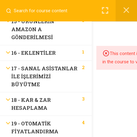
3
14 - ARA DEPOLAR
1
15 - ÜRÜNLERIN
AMAZON A
GÖNDERILMESI
1
16 - EKLENTILER
This content 
in the course to 
2
17 - SANAL ASISTANLAR
Nilüfer / Bursa
ILE İŞLERIMIZI
BÜYÜTME
info@ekipamazon.com
3
18 - KAR & ZAR
HESAPLAMA
4
19 - OTOMATIK
Company
FIYATLANDIRMA