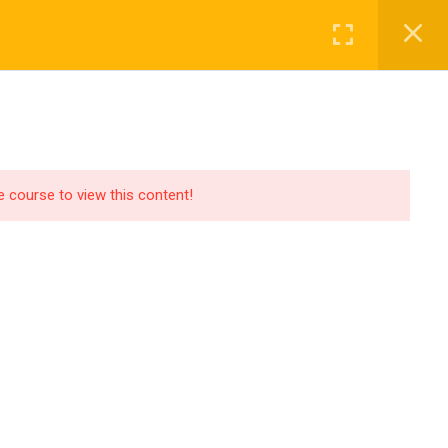
KLER
HESABIM
GİRİŞ / KAYIT OL
pport
Recommend
pport
Recommend
he course to view this content!
SSS
İletişim