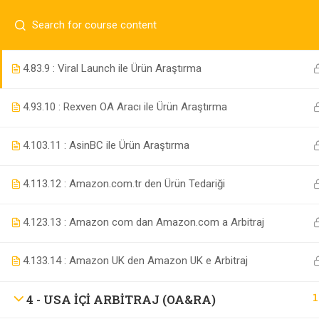
4.7
3.8 : Egrow ile Ürün Araştırma
4.8
3.9 : Viral Launch ile Ürün Araştırma
4.9
3.10 : Rexven OA Aracı ile Ürün Araştırma
Nilüfer / Bursa
4.10
3.11 : AsinBC ile Ürün Araştırma
info@ekipamazon.com
4.11
3.12 : Amazon.com.tr den Ürün Tedariği
4.12
3.13 : Amazon com dan Amazon.com a Arbitraj
4.13
3.14 : Amazon UK den Amazon UK e Arbitraj
1
TÜM HAKLARI SAKLIDIR.
4 - USA IÇI ARBITRAJ (OA&RA)