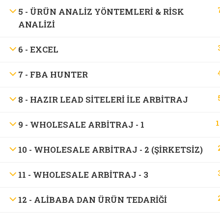
5 - ÜRÜN ANALIZ YÖNTEMLERI & RISK
ANALIZI
6 - EXCEL
7 - FBA HUNTER
8 - HAZIR LEAD SITELERI ILE ARBITRAJ
1
9 - WHOLESALE ARBITRAJ - 1
10 - WHOLESALE ARBITRAJ - 2 (ŞIRKETSIZ)
11 - WHOLESALE ARBITRAJ - 3
12 - ALIBABA DAN ÜRÜN TEDARIĞI