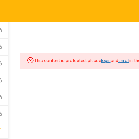
KURSLAR
ETKİNLİ
Company
Links
Su
Company
Links
Su
This content is protected, please
login
and
enroll
in t
Kurslar
Hakkımızda
1