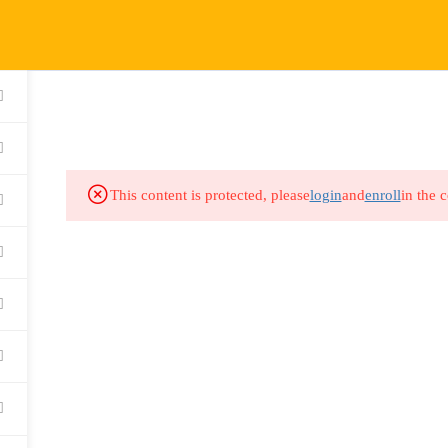
KURSLAR
ETKİNLİKL
Company
Links
Sup
Company
Links
Sup
This content is protected, please
login
and
enroll
in the 
Kurslar
Hakkımızda