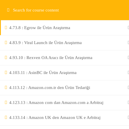
4.6
3.7 : Tactical Arbitraj ile Amazon dan Amazon a Arbitraj
Nilüfer / Bursa
4.7
3.8 : Egrow ile Ürün Araştırma
info@ekipamazon.com
4.8
3.9 : Viral Launch ile Ürün Araştırma
4.9
3.10 : Rexven OA Aracı ile Ürün Araştırma
4.10
3.11 : AsinBC ile Ürün Araştırma
4.11
3.12 : Amazon.com.tr den Ürün Tedariği
4.12
3.13 : Amazon com dan Amazon.com a Arbitraj
TÜM HAKLARI SAKLIDIR.
4.13
3.14 : Amazon UK den Amazon UK e Arbitraj