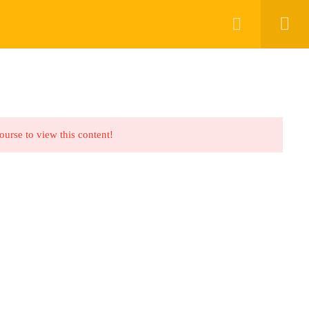
ER
HESABIM
GİRİŞ / KAYIT OL
port
Recommend
port
Recommend
course to view this content!
SSS
İletişim