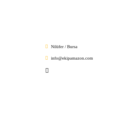
Nilüfer / Bursa
info@ekipamazon.com
Company
Company