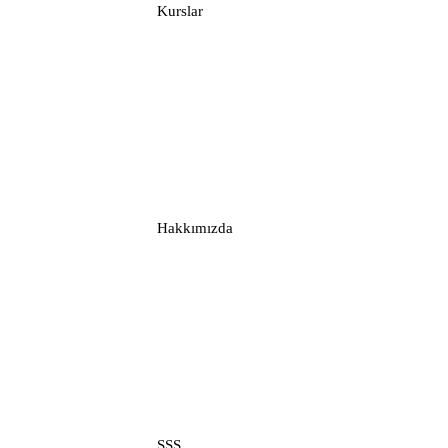
Kurslar
Links
Links
Hakkımızda
Support
Support
SSS