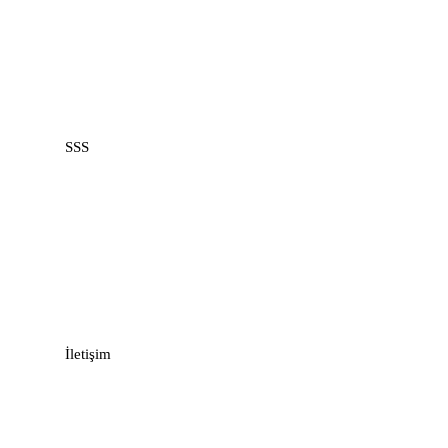
Support
SSS
Recommend
Recommend
İletişim