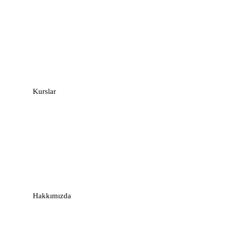
Company
Company
Kurslar
Links
Links
Hakkımızda
Support