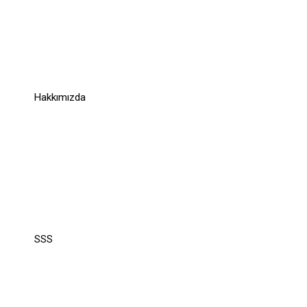
Links
Hakkımızda
Support
Support
SSS
Recommend