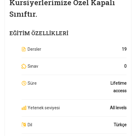
Kursiyerlerimize Özel Kapalı
Sınıftır.
EĞITIM ÖZELLIKLERI
Dersler
19
Sınav
0
Süre
Lifetime
access
Yetenek seviyesi
All levels
Dil
Türkçe