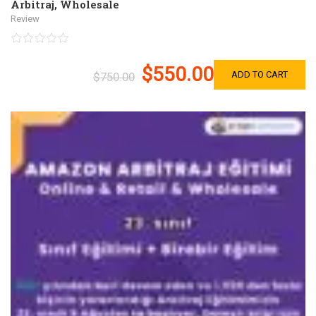
Arbitraj
,
Wholesale
Review
$550.00
ADD TO CART
$750.00