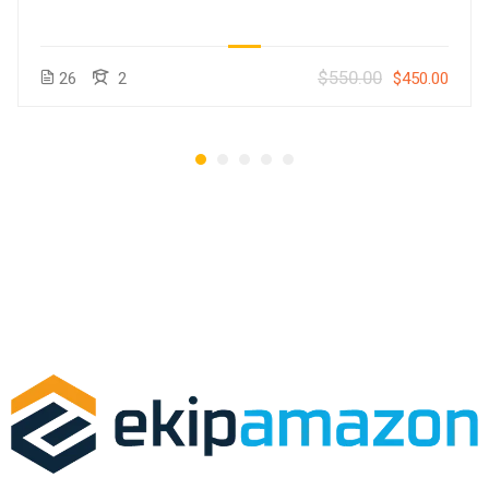
$550.00
26
2
$450.00