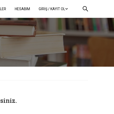
KLER
HESABIM
GİRİŞ / KAYIT OL
siniz.