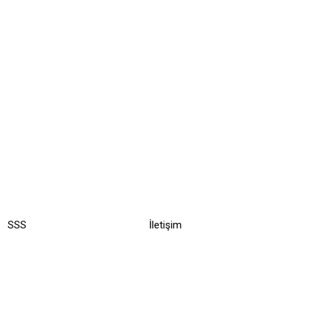
pport
Recommend
pport
Recommend
SSS
İletişim