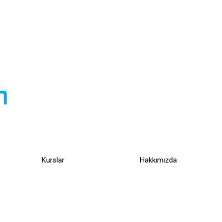
Company
Links
Su
Company
Links
Su
Kurslar
Hakkımızda